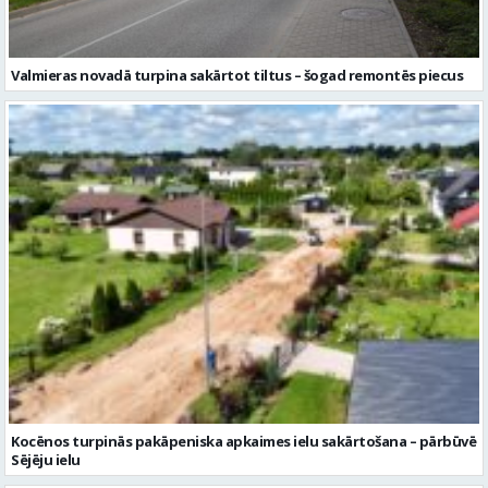
Valmieras novadā turpina sakārtot tiltus – šogad remontēs piecus
Kocēnos turpinās pakāpeniska apkaimes ielu sakārtošana – pārbūvē
Sējēju ielu