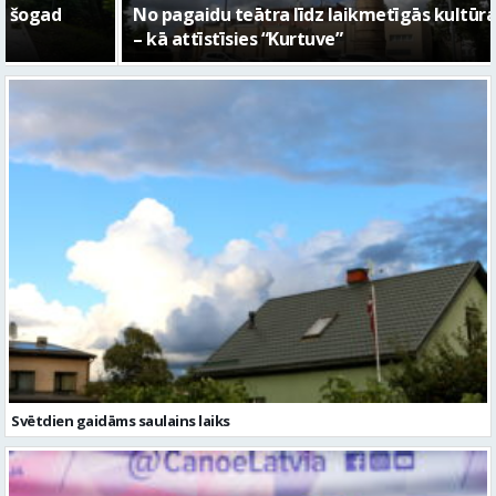
No pagaidu teātra līdz laikmetīgās kultūras centram
– kā attīstīsies “Kurtuve”
Svētdien gaidāms saulains laiks