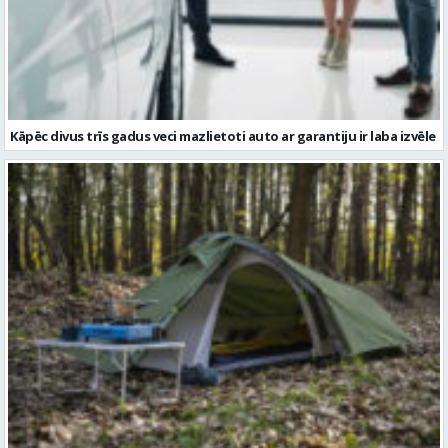
Kāpēc divus trīs gadus veci mazlietoti auto ar garantiju ir laba izvēle