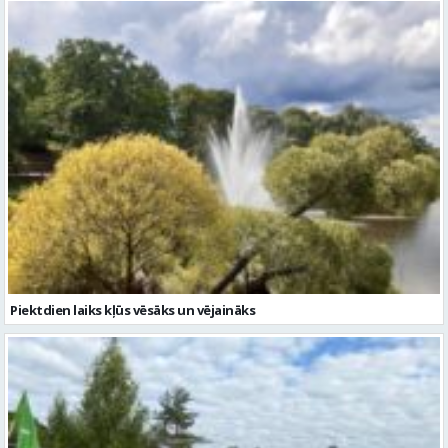
Piektdien laiks kļūs vēsāks un vējaināks