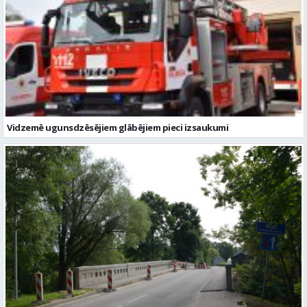
Vidzemē ugunsdzēsējiem glābējiem pieci izsaukumi