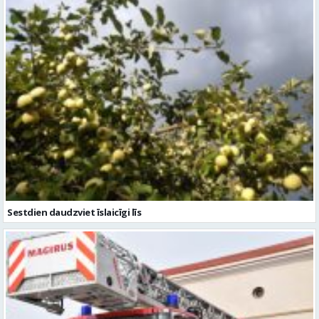
Sestdien daudzviet īslaicīgi līs