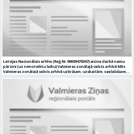
kontrolēt ārējo pakalpojumu sniedzēju darbu izpildi Pašvaldības
iestādēs infrastruktūras uzturēšanā; sagatavot priekšlikumus par
IKT nomaiņu un efektīvāku izmantošanu; un ja Tev ir: vismaz vidējā
profesionālā izglītība informācijas tehnoloģiju jomā; darba
pieredze (ar informācijas tehnoloģijām saistītā jomā); izpratne par
datortehnikas un biroja tehnikas uzbūvi un problēmu risināšanas
secību; izpratne par datortīkla uzbūvi, tīkla iekārtu darbības
principiem; valsts valodas prasmes atbilstoši Valsts valodas likuma
prasībām; kompetences: ļoti labas organizatoriskās un saskarsmes
spējas, argumentācijas prasme; prasme patstāvīgi pieņemt
lēmumus; analītiskās spējas; augsta atbildības sajūta; precizitāte;
spēja strādāt individuāli un komandā; pašiniciatīva un spēja meklēt
Latvijas Nacionālais arhīvs (Reģ.Nr.90009476367) aicina darbā namu
un piedāvāt jaunus risinājumus; mēs piedāvājam: dinamisku,
pārzini (uz nenoteiktu laiku) Valmieras zonālajā valsts arhīvā Mēs
interesantu un atbildīgu darbu un ideju īstenošanas iespējas uz
Valmieras zonālajā valsts arhīvā uzkrājam, uzskaitām, saglabājam,
attīstību vērstā Pašvaldībā; pamatalgu pārbaudes laikā 1258,- EUR
darām pieejamu un popularizējam nacionālo dokumentāro
pirms nodokļu nomaksas, pēc pārbaudes laika 1310,- EUR pirms
mantojumu. Mūsu pārraudzībā un darbības zonā ietilpst Valmieras,
nodokļu nomaksas; iespēju saņemt atvaļinājuma pabalstu darba un
Valkas, Smiltenes un Limbažu novadi. Aicinām savai komandai
dzīves līdzsvaram par labu darba sniegumu; darba devēja
pievienoties čaklu, rūpīgu un atbildīgu kolēģi namu pārziņa amatā,
līdzfinansētu veselības apdrošināšanu pēc pārbaudes laika beigām,
kurš rūpētos par mūsu darba vietu Valmierā, Cempu ielā 13. Piesakies
kā arī citas sociālās garantijas/labumus atbilstoši darba rezultātam
un pievienojies mūsu kolektīvam! Mums ir svarīgi, lai Tev ir: • vismaz
un normatīvajos aktos noteiktajam; profesionālās pilnveidošanās
vidējā vai vidējā profesionālā izglītība; • profesionāla pieredze
un izaugsmes iespējas zinošu un atsaucīgu kolēģu komandā. CV,
saimniecisko darbu veikšanā, vēlams ēku vai namu
motivācijas vēstuli (līdz vienai A4 lapai datorrakstā Arial fontā, ar
apsaimniekošanas jomā; • labas iemaņas darbā ar datoru (MS Office,
burtu lielumu “11”) un izglītības dokumenta kopiju, lūdzam iesniegt
tīmekļa pārlūkprogrammās, e pasts); • valsts valodas prasmes
elektroniski, nosūtot uz personals@valmierasnovads.lv vai
vismaz B2 līmenī; • prasme plānot un organizēt savu darbu,
personīgi Pašvaldības Dokumentu pārvaldības un klientu
patstāvīgi risināt ar darba pienākumiem saistītus jautājumus, kā arī