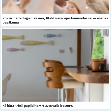
Ko darīt ar kolēģiem vasarā, 10 aktīvas idejas komandas saliedēšanas
pasākumam
Kā bāra krēsli papildina virtuves vai bāra zonu