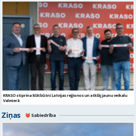
KRASO stiprina klātbūtni Latvijas reģionos un atklāj jaunu veikalu
Valmierā
Ziņas
Sabiedrība
Policija un operatīvie dienesti
Kultūra un izklaide
Ekonomika
Sports