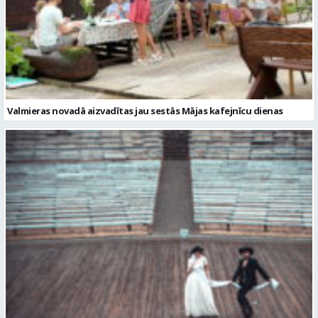
Valmieras novadā aizvadītas jau sestās Mājas kafejnīcu dienas