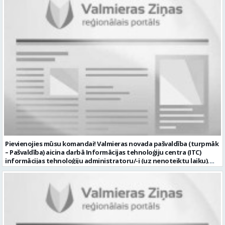
Pievienojies mūsu komandai! Valmieras novada pašvaldība (turpmāk
– Pašvaldība) aicina darbā Informācijas tehnoloģiju centra (ITC)
informācijas tehnoloģiju administratoru/-i (uz nenoteiktu laiku).
Darba vieta: Rūjienas un Naukšēnu apvienību teritorijās Ja Tev ir
vēlme: nodrošināt ar informācijas un komunikācijas tehnoloģijām
(turpmāk – IKT) saistīto problēmu pieteikumu pārvaldību un
operatīvu risināšanu; nodrošināt datortehnikas lietotāju atbalstu
un ar to saistīto problēmsituāciju risināšanu; uzstādīt, konfigurēt,
diagnosticēt un modernizēt Pašvaldības iestāžu datortehniku,
datortīklus un programmatūru, novērst kļūmes to darbībā;