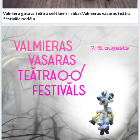
Valmiera gatava teātra svētkiem – sākas Valmieras vasaras teātra
festivāla nedēļa