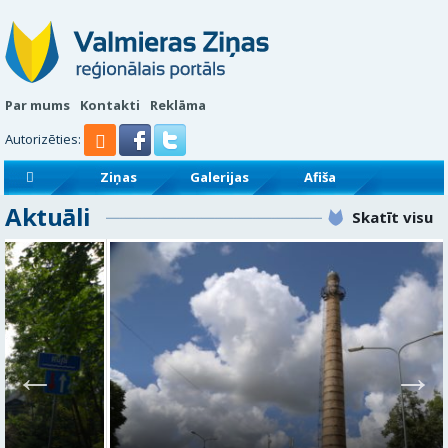
Par mums
Kontakti
Reklāma
Autorizēties:
Ziņas
Galerijas
Afiša
Aktuāli
Sludinājumi
Reklāmraksti
Skatīt visu