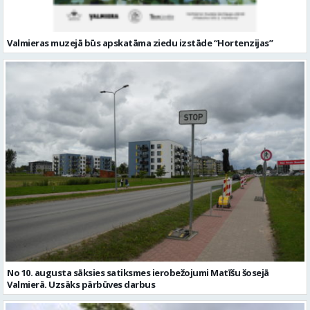
Valmieras muzejā būs apskatāma ziedu izstāde “Hortenzijas”
No 10. augusta sāksies satiksmes ierobežojumi Matīšu šosejā
Valmierā. Uzsāks pārbūves darbus